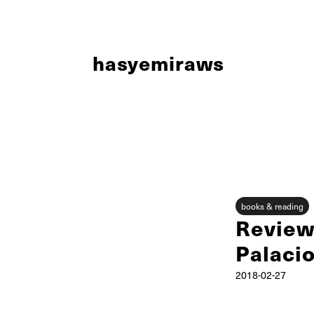
h
asyemi
raws
books & reading
Review
Palaci
2018-02-27