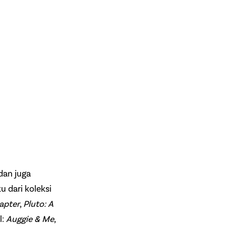
dan juga
 dari koleksi
apter
,
Pluto: A
l:
Auggie & Me
,