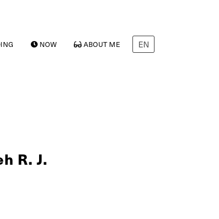
EN
ING
NOW
ABOUT ME
h R. J.